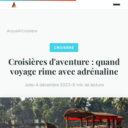
Accueil
›
Croisière
CROISIÈRE
Croisières d'aventure : quand
voyage rime avec adrénaline
Julie
•
4 décembre 2023
•
6 min de lecture