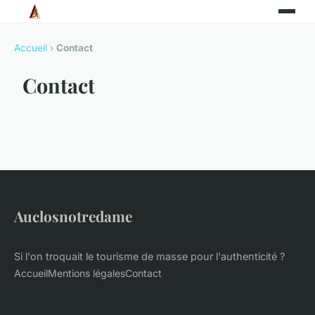
Accueil
›
Contact
Contact
Auclosnotredame
Si l'on troquait le tourisme de masse pour l'authenticité ?
Accueil
Mentions légales
Contact